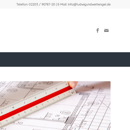
Telefon: 02203 / 90787-20 | E-Mail:
info@ludwigundwettengel.de