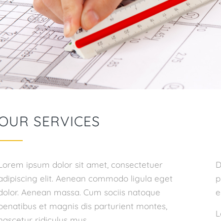
OUR SERVICES
Lorem ipsum dolor sit amet, consectetuer
D
adipiscing elit. Aenean commodo ligula eget
p
dolor. Aenean massa. Cum sociis natoque
e
penatibus et magnis dis parturient montes,
L
nascetur ridiculus mus.